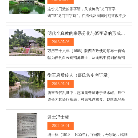
2018-07-06
这份龙门派的派字谱，又被称为“龙门百字
谱”或“龙门百字诗”，在清代及民国时期道教不少
宫观都有收藏，亦载録于不少道教典籍中。
明代全真教的宗系分化与派字谱的形成（四）
2018-07-06
万历三十六年（1608）陕西布政使司颁布一份谕
帖为佳县白云观招募道士，从谕帖中提到的所招
募的四名道士王真寿、景真云、李守风、赵常清
的派字看，他们与上引北京白云观所载龙门派的
衡王府后传人（霰氏族史考证录）
派字谱相合，属龙门第六、七、八代，
2018-07-01
即“真”、“常”、“守”三字。
唐末五代乱世中，赵匡胤曾避难于圣水峪。庙中
道长为其诊疗疾患，村民礼遇衣食。赵匡胤登基
之后，赐名村中小庙“养老院”，庙中供奉“皇帝万
万岁”牌位，并传旨：庙起东至弥河，西至黑山，
进士冯士标
百姓不拿皇粮，只缴少量的庙粮。
2022-03-01
冯士标（1610----1655年)，字端明，号宗尼，临朐