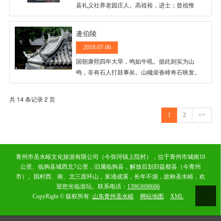
县礼义社养老园庄人。高祖裕，进士；曾祖惟
健，举人；祖子益，廪生；父玑，庠生。
逄伯陵
2018-07-06
国朝康熙四年大旱，鸣如牛吼。据此则实为山
鸣，非有石人打鼓事矣。山巉崖沓嶂奇石映发。
约略如灵璧、卿云五色隐宣，一壁万丈，其中往
往如琐窗重闼，似开半闭；亭午阴森欲雨，飞鸟
共 14 条记录 2 页
中休，悬松斐亹 。
1
2
>>
青州市圣水峪文化旅游有限公司（今弥河镇上院村），位于青州市城南10
公里、临朐县城西北7公里，旧属临朐县，解放后划归益都县（今青州
市）。因村西、南、北三面环山，泉涌成溪，长年不涸，故称圣水峪，欢
迎您光临游玩。联系电话：
13963698686
CopyRight © 版权所有:
山东青州圣水峪
网站地图
XML