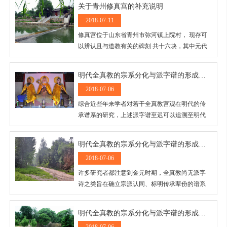
关于青州修真宫的补充说明
2018-07-11
修真宫位于山东省青州市弥河镇上院村， 现存可
以辨认且与道教有关的碑刻 共十六块，其中元代
碑刻残片一块，疑似元代碑刻残留额篆“全真修真
观记”螭 首与龟蚨各一块，明代碑刻五块，清代碑
明代全真教的宗系分化与派字谱的形成（一）
刻七块，另有一块漫漶碑，因文字漫漶 为严重，
2018-07-06
立碑时间难以确定。 （以上碑刻见赵卫东、庄明
军编《山东道教碑刻 集·青州、昌乐卷》，齐鲁书
综合近些年来学者对若干全真教宫观在明代的传
社2010年版。）2007年，我曾根据以上十六块碑
承谱系的研究，上述派字谱至迟可以追溯至明代
刻 撰写了《青州全真修真宫考》一文，后来发表
中期。它的形成一方面反映了道教尤其是全真教
于《宗教学研究》2008年第4期。在上文中，我对
在当时宗系分化的客观现实，同时也是明代全真
明代全真教的宗系分化与派字谱的形成（二）
与修真宫的“创建时间” 、 “宗派归属”与“历史兴
教整体认同弱化的表现。
衰”等问题进 行了详细考证。限于资料的缺乏，上
2018-07-06
文对于修真宫的“创建时间”只作了一个大 概的推
许多研究者都注意到金元时期，全真教尚无派字
测，其中提出：
诗之类旨在确立宗派认同、标明传承辈份的谱系
出现。然而这并不意味着元代全真教内部没有宗
派的分化。
明代全真教的宗系分化与派字谱的形成（三）