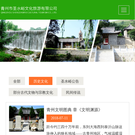
全部
历史文化
圣水峪公告
部分古代文物与宗教文化
民间传说
青州文明图典 章《文明渊源》
2018-07-11
距今约三四十万年前，东到大海西到泰沂山脉这
块伸入的狭长地域——古青州地区，气候温暖湿