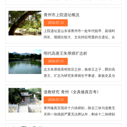
润。这里雨水充沛，河流密布，大地葱茏，山
岭、河谷之间鲜花、野果比比皆是。
青州市上院遗址概况
2018-07-11
上院遗址是山东省青州市一处年代较早、延续时
间长、规模比较大、文化特征明显的古遗址。从
目前已掌握的标本资料来看，该遗址年代不晚于
北辛文化。
明代高唐王朱厚煐圹志析
2018-07-11
志主朱厚煐系明宪宗之孙，衡恭王之子，爵封高
唐王。圹志为研究朱厚煐生平事迹、家族史及当
时的郡王丧葬制度提供了珍贵金石文献资料。
道教研究·青州《全真修真宫考》
2018-07-11
青州修真宫现存十六块碑刻，除去三块与道教无
关和一块残损严重无法辨认外，剩余十二块碑刻
都或多或少地提供了关于修真宫的信息。