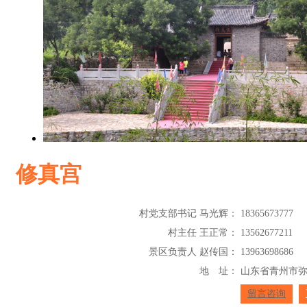
修真宫
村党支部书记 马光辉：
18365673777
村主任 王正常：
13562677211
景区负责人 赵传国：
13963698686
地 址：
山东省青州市
留言咨询